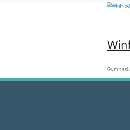
Winf
Gymnasiu