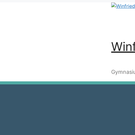
Winf
Gymnasiu