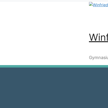
Winf
Gymnasiu