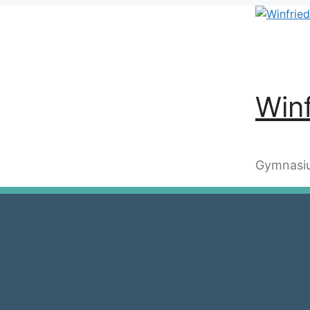
Winf
Gymnasiu