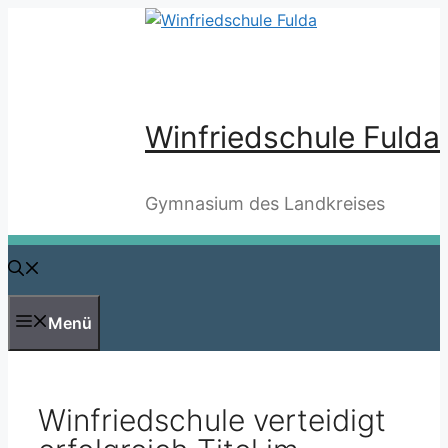
Zum
Inhalt
springen
Winfriedschule Fulda
Gymnasium des Landkreises
Menü
Winfriedschule verteidigt