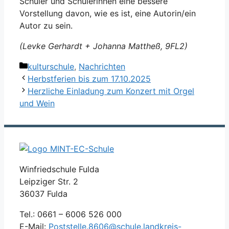
Schüler und Schülerinnen eine bessere
Vorstellung davon, wie es ist, eine Autorin/ein
Autor zu sein.
(Levke Gerhardt + Johanna Mattheß, 9FL2)
Kategorien
kulturschule
,
Nachrichten
Herbstferien bis zum 17.10.2025
Herzliche Einladung zum Konzert mit Orgel
und Wein
Winfriedschule Fulda
Leipziger Str. 2
36037 Fulda
Tel.: 0661 – 6006 526 000
E-Mail:
Poststelle.8606@schule.landkreis-