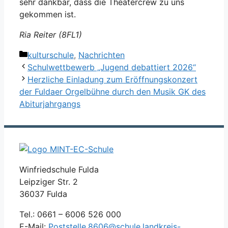
sehr dankbar, dass die Theatercrew zu uns
gekommen ist.
Ria Reiter (8FL1)
Kategorien
kulturschule
,
Nachrichten
Schulwettbewerb „Jugend debattiert 2026“
Herzliche Einladung zum Eröffnungskonzert
der Fuldaer Orgelbühne durch den Musik GK des
Abiturjahrgangs
Winfriedschule Fulda
Leipziger Str. 2
36037 Fulda
Tel.: 0661 – 6006 526 000
E-Mail:
Poststelle.8606@schule.landkreis-