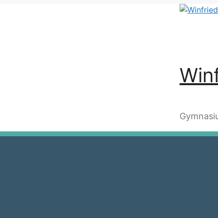
Winf
Gymnasiu