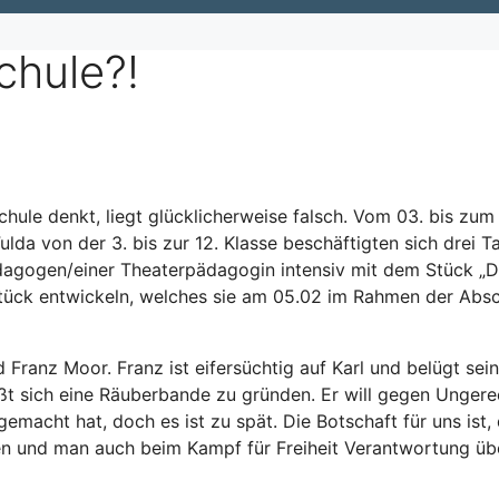
chule?!
schule denkt, liegt glücklicherweise falsch. Vom 03. bis zu
lda von der 3. bis zur 12. Klasse beschäftigten sich drei 
agogen/einer Theaterpädagogin intensiv mit dem Stück „Di
Stück entwickeln, welches sie am 05.02 im Rahmen der Absc
Franz Moor. Franz ist eifersüchtig auf Karl und belügt sei
ießt sich eine Räuberbande zu gründen. Er will gegen Unger
 gemacht hat, doch es ist zu spät. Die Botschaft für uns ist
en und man auch beim Kampf für Freiheit Verantwortung üb