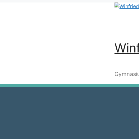
Winf
Gymnasiu