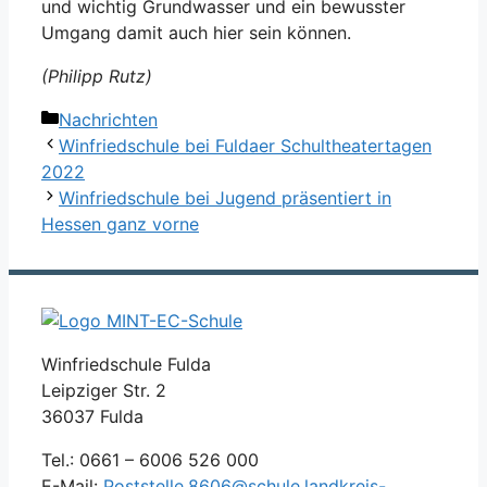
und wichtig Grundwasser und ein bewusster
Umgang damit auch hier sein können.
(Philipp Rutz)
Kategorien
Nachrichten
Winfriedschule bei Fuldaer Schultheatertagen
2022
Winfriedschule bei Jugend präsentiert in
Hessen ganz vorne
Winfriedschule Fulda
Leipziger Str. 2
36037 Fulda
Tel.: 0661 – 6006 526 000
E-Mail:
Poststelle.8606@schule.landkreis-