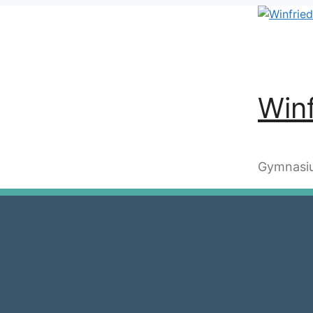
Winf
Gymnasiu