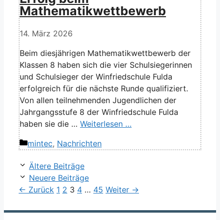
Mathematikwettbewerb
14. März 2026
Beim diesjährigen Mathematikwettbewerb der
Klassen 8 haben sich die vier Schulsiegerinnen
und Schulsieger der Winfriedschule Fulda
erfolgreich für die nächste Runde qualifiziert.
Von allen teilnehmenden Jugendlichen der
Jahrgangsstufe 8 der Winfriedschule Fulda
haben sie die …
Weiterlesen …
Kategorien
mintec
,
Nachrichten
Ältere Beiträge
Neuere Beiträge
Seite
Seite
Seite
Seite
Seite
←
Zurück
1
2
3
4
…
45
Weiter
→