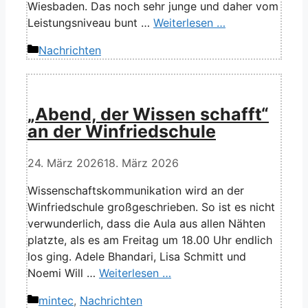
Wiesbaden. Das noch sehr junge und daher vom
Leistungsniveau bunt …
Weiterlesen …
Kategorien
Nachrichten
„Abend, der Wissen schafft“
an der Winfriedschule
24. März 2026
18. März 2026
Wissenschaftskommunikation wird an der
Winfriedschule großgeschrieben. So ist es nicht
verwunderlich, dass die Aula aus allen Nähten
platzte, als es am Freitag um 18.00 Uhr endlich
los ging. Adele Bhandari, Lisa Schmitt und
Noemi Will …
Weiterlesen …
Kategorien
mintec
,
Nachrichten